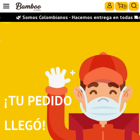
0
🌿 Somos Colombianos - Hacemos entrega en todas las c
✖
¡TU PEDIDO
LLEGÓ!