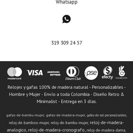
Whatsapp

319 309 24 57
Relojes y gafas 100% de madera natural - Personalizables -
Hombre y Mujer - Envío a toda Colombia - Diseño Retro &
Minimalist - Entrega en 3 días.
gafas-de-bambu-mujer
gafas-de-madera-mujer
gafas-de-sol-personalizables
reloj-de-madera-
reloj-de-bamboo-mujer
reloj-de-bambu-mujer
analogico
reloj-de-madera-cronografo
reloj-de-madera-dama