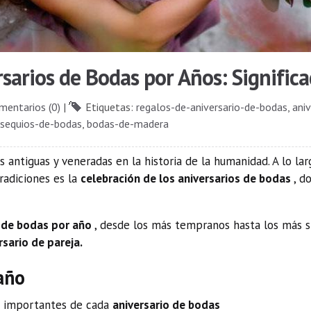
sarios de Bodas por Años: Significa
mentarios (0)
|
Etiquetas:
regalos-de-aniversario-de-bodas
,
ani
sequios-de-bodas
,
bodas-de-madera
s antiguas y veneradas en la historia de la humanidad. A lo l
radiciones es la
celebración de los aniversarios de bodas
, d
s de bodas por año
, desde los más tempranos hasta los más si
rsario de pareja.
año
s importantes de cada
aniversario de bodas