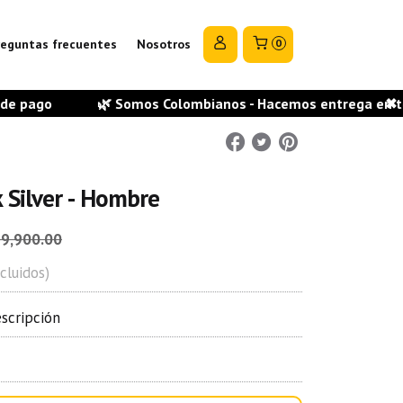
reguntas frecuentes
Nosotros
0
🌿 Somos Colombianos - Hacemos entrega en todas las ciud
✖
 Silver - Hombre
19,900.00
cluidos)
escripción