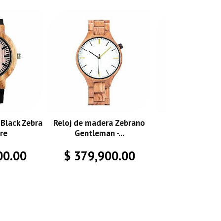
 Black Zebra
Reloj de madera Zebrano
Reloj de made
re
Gentleman -...
Digital -.
00.00
$ 379,900.00
$ 279,30
399,000.