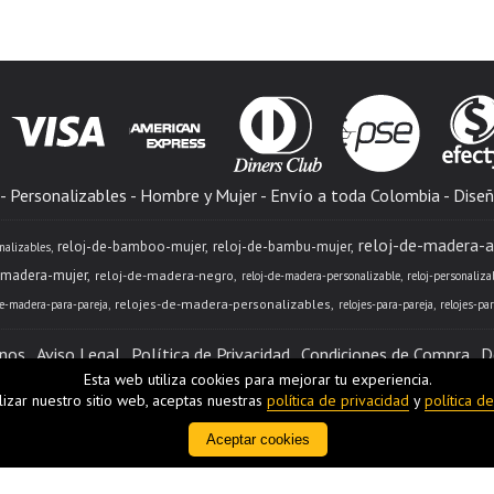
 Personalizables - Hombre y Mujer - Envío a toda Colombia - Diseñ
reloj-de-madera-a
reloj-de-bamboo-mujer
reloj-de-bambu-mujer
nalizables
-madera-mujer
reloj-de-madera-negro
reloj-de-madera-personalizable
reloj-personaliza
relojes-de-madera-personalizables
de-madera-para-pareja
relojes-para-pareja
relojes-pa
nos
Aviso Legal
Política de Privacidad
Condiciones de Compra
D
Esta web utiliza cookies para mejorar tu experiencia.
ilizar nuestro sitio web, aceptas nuestras
política de privacidad
y
política d
a - (Colombia) | info@unbox.com.co |
319-3092457
|
Tiempo de E
(*) Precios con Impuestos incluidos
Aceptar cookies