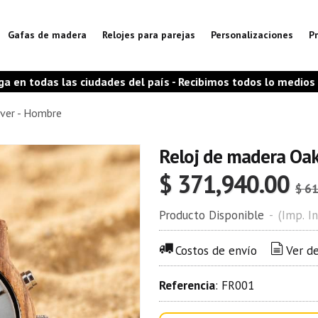
Gafas de madera
Relojes para parejas
Personalizaciones
P
as ciudades del país - Recibimos todos lo medios de pago
lver - Hombre
Reloj de madera Oak
$ 371,940.00
$ 6
Producto Disponible
-
(Imp. In
Costos de envío
Ver d
Referencia
:
FR001