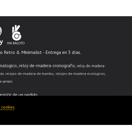
o Retro & Minimalist - Entrega en 3 días.
nalogico
reloj-de-madera-cronografo
reloj-de-madera-
relojes-de-madera-de-bambu
relojes-de-madera-ecologicos
ble
ra-parejas
esistir de un pedido
e cookies
.
ntrega:
1-3 días hábiles