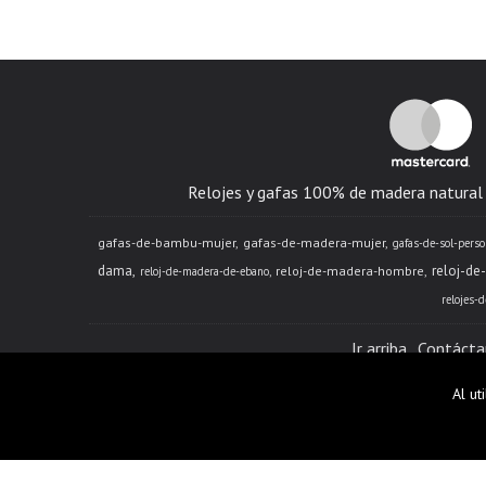
Relojes y gafas 100% de madera natural -
gafas-de-bambu-mujer
gafas-de-madera-mujer
gafas-de-sol-perso
dama
reloj-de
reloj-de-madera-hombre
reloj-de-madera-de-ebano
relojes-
Ir arriba
Contácta
Al ut
* - Bogotá, Cundinamarc