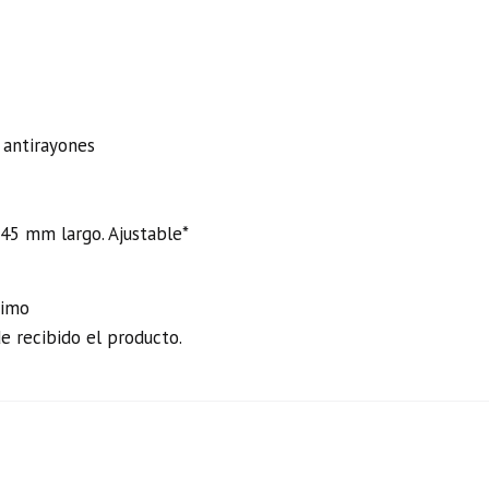
l antirayones
5 mm largo. Ajustable*
simo
de recibido el producto.