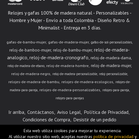
Relojes y gafas 100% de madera natural - Personalizables -
Hombre y Mujer - Envío a toda Colombia - Diseño Retro &
Minimalist - Entrega en 3 días.
gafas-de-bambu-mujer
gafas-de-madera-mujer
gafas-de-sol-personalizables
reloj-de-madera-
reloj-de-bamboo-mujer
reloj-de-bambu-mujer
analogico
reloj-de-madera-cronografo
reloj-de-madera-dama
reloj-de-madera-mujer
reloj-de-madera-hombre
reloj-de-madera-de-ebano
reloj-de-madera-negro
reloj-de-madera-personalizable
reloj-personalizable
relojes-de-madera-de-bambu
relojes-de-madera-ecologicos
relojes-de-
relojes-de-madera-personalizables
madera-para-pareja
relojes-para-pareja
relojes-para-parejas
Ir arriba
Contáctanos
Aviso Legal
Política de Privacidad
Condiciones de Compra
Desistir de un pedido
Esta web utiliza cookies para mejorar tu experiencia.
* - Bogotá, Cundinamarca - (Colombia) | info@unbox.com.co |
Al utilizar nuestro sitio web, aceptas nuestras
política de privacidad
y