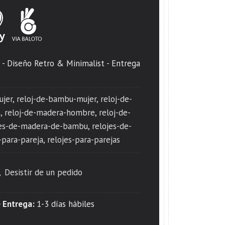
 - Diseño Retro & Minimalist - Entrega
ujer
reloj-de-bambu-mujer
reloj-de-
o
reloj-de-madera-hombre
reloj-de-
jes-de-madera-de-bambu
relojes-de-
-para-pareja
relojes-para-parejas
Desistir de un pedido
 Entrega:
1-3 días hábiles