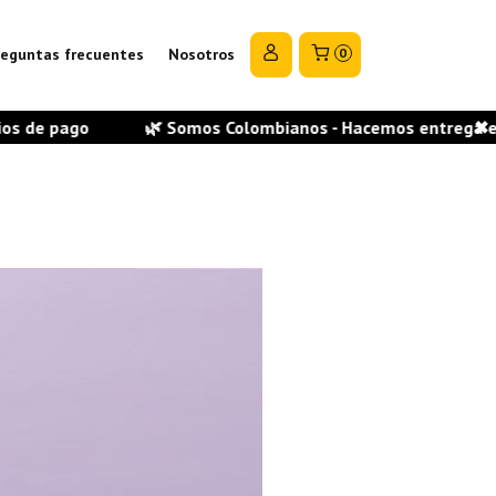
reguntas frecuentes
Nosotros
0
go
🌿 Somos Colombianos - Hacemos entrega en todas las
✖