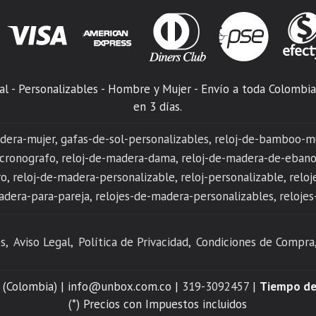
l - Personalizables - Hombre y Mujer - Envío a toda Colombia
en 3 días.
dera-mujer
gafas-de-sol-personalizables
reloj-de-bamboo-m
-cronografo
reloj-de-madera-dama
reloj-de-madera-de-eban
ro
reloj-de-madera-personalizable
reloj-personalizable
relo
adera-para-pareja
relojes-de-madera-personalizables
relojes
s
Aviso Legal
Política de Privacidad
Condiciones de Compra
 - (Colombia) | info@unbox.com.co |
319-3092457
|
Tiempo de
(*) Precios con Impuestos incluidos