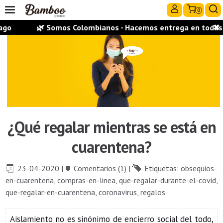
0
o
🌿 Somos Colombianos - Hacemos entrega en todas las
✖
¿Qué regalar mientras se está en
cuarentena?
23-04-2020
|
Comentarios (1)
|
Etiquetas:
obsequios-
en-cuarentena
,
compras-en-linea
,
que-regalar-durante-el-covid
,
que-regalar-en-cuarentena
,
coronavirus
,
regalos
Aislamiento no es sinónimo de encierro social del todo,