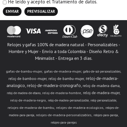
He leído y acepto el
Tratamiento de datos
.
Relojes y gafas 100% de madera natural - Personalizables -
Hombre y Mujer - Envío a toda Colombia - Diseño Retro &
Minimalist - Entrega en 3 días.
gafas-de-bambu-mujer
gafas-de-madera-mujer
gafas-de-sol-personalizables
reloj-de-madera-
reloj-de-bamboo-mujer
reloj-de-bambu-mujer
analogico
reloj-de-madera-cronografo
reloj-de-madera-dama
reloj-de-madera-mujer
reloj-de-madera-hombre
reloj-de-madera-de-ebano
reloj-de-madera-negro
reloj-de-madera-personalizable
reloj-personalizable
relojes-de-madera-de-bambu
relojes-de-madera-ecologicos
relojes-de-
relojes-de-madera-personalizables
madera-para-pareja
relojes-para-pareja
relojes-para-parejas