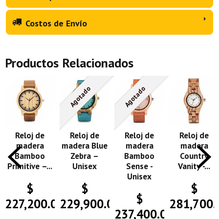
Costos de Envío
Productos Relacionados
Agotado
Agotado
Reloj de
Reloj de
Reloj de
Reloj de
madera
madera Blue
madera
madera
Bamboo
Zebra –
Bamboo
Country
Primitive –...
Unisex
Sense -
Vanity -...
Unisex
$
$
$
$
227,200.00
229,900.00
281,700.
237,400.00