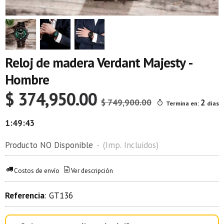
Reloj de madera Verdant Majesty -
Hombre
$ 374,950.00
$ 749,900.00
2
Termina en:
días
1:49:42
Producto NO Disponible
-
(Imp. Incluidos)
Costos de envío
Ver descripción
Referencia
:
GT136