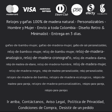
Relojes y gafas 100% de madera natural - Personalizables -
Hombre y Mujer - Envío a toda Colombia - Diseño Retro &
Minimalist - Entrega en 3 días.
gafas-de-bambu-mujer
gafas-de-madera-mujer
gafas-de-sol-personalizables
reloj-de-madera-
reloj-de-bamboo-mujer
reloj-de-bambu-mujer
analogico
reloj-de-madera-cronografo
reloj-de-madera-dama
reloj-de-madera-mujer
reloj-de-madera-hombre
reloj-de-madera-de-ebano
reloj-de-madera-negro
reloj-de-madera-personalizable
reloj-personalizable
relojes-de-madera-de-bambu
relojes-de-madera-ecologicos
relojes-de-
relojes-de-madera-personalizables
madera-para-pareja
relojes-para-pareja
relojes-para-parejas
Ir arriba
Contáctanos
Aviso Legal
Política de Privacidad
Condiciones de Compra
Desistir de un pedido