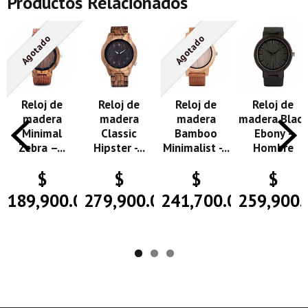
Productos Relacionados
Agotado
Agotado
Reloj de
Reloj de
Reloj de
Reloj de
madera
madera
madera
madera Black
Minimal
Classic
Bamboo
Ebony -
Zebra –...
Hipster -...
Minimalist -...
Hombre
$
$
$
$
189,900.00
279,900.00
241,700.00
259,900.