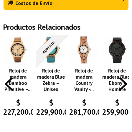
Costos de Envío
Productos Relacionados
Agotado
Reloj de
Reloj de
Reloj de
Reloj de
madera
madera Blue
madera
madera Black
Bamboo
Zebra –
Country
Ebony -
Primitive –...
Unisex
Vanity -...
Hombre
$
$
$
$
227,200.00
229,900.00
281,700.00
259,900.