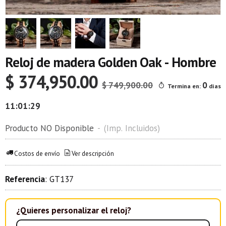
Reloj de madera Golden Oak - Hombre
$ 374,950.00
$ 749,900.00
0
Termina en:
días
11:01:28
Producto NO Disponible
-
(Imp. Incluidos)
Costos de envío
Ver descripción
Referencia
:
GT137
¿Quieres personalizar el reloj?