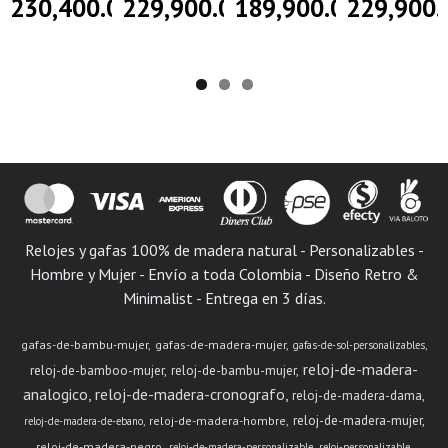
230,400.00
229,900.00
189,900.00
229,900.
Relojes y gafas 100% de madera natural - Personalizables -
Hombre y Mujer - Envío a toda Colombia - Diseño Retro &
Minimalist - Entrega en 3 días.
gafas-de-bambu-mujer
gafas-de-madera-mujer
gafas-de-sol-personalizables
reloj-de-madera-
reloj-de-bamboo-mujer
reloj-de-bambu-mujer
analogico
reloj-de-madera-cronografo
reloj-de-madera-dama
reloj-de-madera-mujer
reloj-de-madera-hombre
reloj-de-madera-de-ebano
reloj-de-madera-negro
reloj-de-madera-personalizable
reloj-personalizable