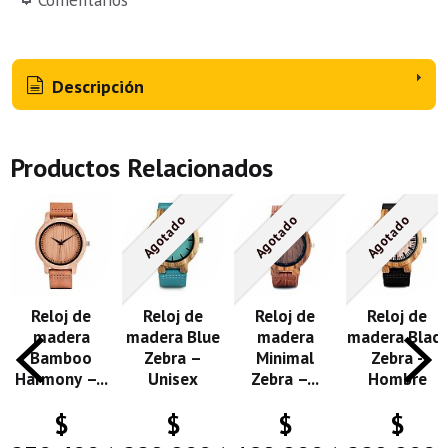
Descripción
Productos Relacionados
Agotado
Agotado
Agotado
Reloj de
Reloj de
Reloj de
Reloj de
madera
madera Blue
madera
madera Black
Bamboo
Zebra –
Minimal
Zebra -
Harmony –...
Unisex
Zebra –...
Hombre
$
$
$
$