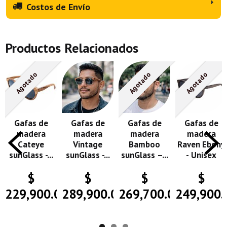
Costos de Envío
Productos Relacionados
Agotado
Agotado
Agotado
Gafas de
Gafas de
Gafas de
Gafas de
madera
madera
madera
madera
Cateye
Vintage
Bamboo
Raven Ebony
sunGlass -...
sunGlass -...
sunGlass –...
- Unisex
$
$
$
$
229,900.00
289,900.00
269,700.00
249,900.