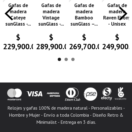
Gafas de
Gafas de
Gafas de
Gafas de
madera
madera
madera
madera
Cateye
Vintage
Bamboo
Raven Ebony
sunGlass -...
sunGlass -...
sunGlass –...
- Unisex
$
$
$
$
229,900.00
289,900.00
269,700.00
249,900.
Relojes y gafas 100% de madera natural - Personalizables -
Hombre y Mujer - Envío a toda Colombia - Diseño Retro &
Minimalist - Entrega en 3 días.