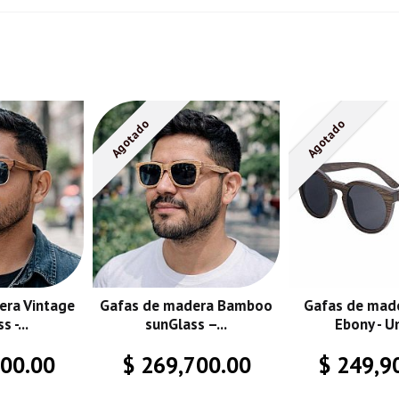
Agotado
Agotado
era Vintage
Gafas de madera Bamboo
Gafas de mad
 -...
sunGlass –...
Ebony - U
900.00
$ 269,700.00
$ 249,9