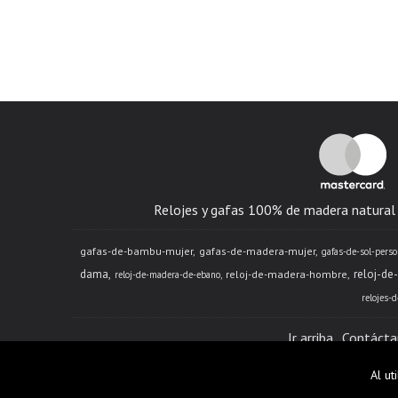
Relojes y gafas 100% de madera natural -
gafas-de-bambu-mujer
gafas-de-madera-mujer
gafas-de-sol-perso
dama
reloj-de
reloj-de-madera-hombre
reloj-de-madera-de-ebano
relojes-
Ir arriba
Contácta
Al ut
* - Bogotá, Cundinamarc