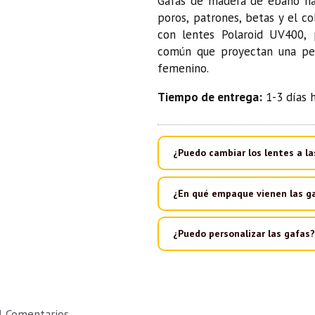
Gafas de madera de ébano nat
poros, patrones, betas y el color real de esta madera de or
con lentes Polaroid UV400, 
común que proyectan una pers
femenino.
Tiempo de entrega:
1-3 días h
¿Puedo cambiar los lentes a la
¿En qué empaque vienen las g
¿Puedo personalizar las gafas?
Comentarios