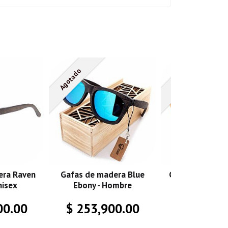
Agotado
Agotado
era Raven
Gafas de madera Blue
Gafas de made
nisex
Ebony - Hombre
Zebrano - M
00.00
$ 253,900.00
$ 168,10