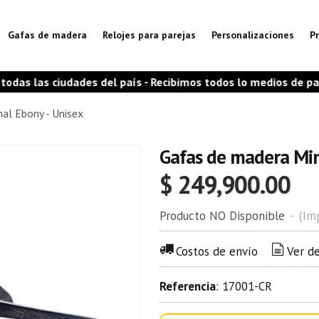
Gafas de madera
Relojes para parejas
Personalizaciones
P
iudades del país - Recibimos todos lo medios de pago

al Ebony - Unisex
Gafas de madera Min
$ 249,900.00
Producto NO Disponible
-
(Imp
Costos de envío
Ver d
Referencia
:
17001-CR