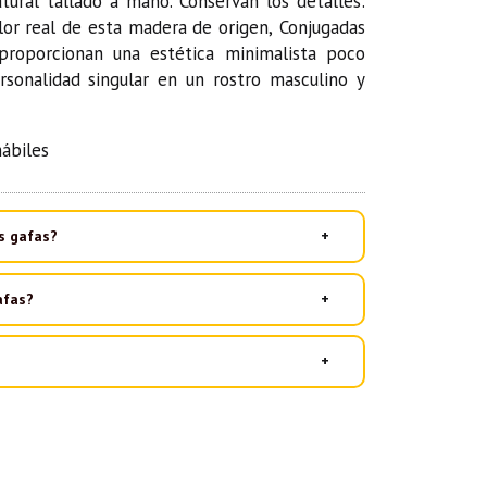
ural tallado a mano. Conservan los detalles:
igen, Conjugadas
proporcionan una estética minimalista poco
onalidad singular en un rostro masculino y
ábiles
s gafas?
afas?