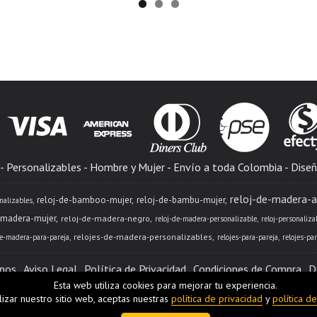
 Personalizables - Hombre y Mujer - Envío a toda Colombia - Diseñ
reloj-de-madera-a
reloj-de-bamboo-mujer
reloj-de-bambu-mujer
nalizables
-madera-mujer
reloj-de-madera-negro
reloj-de-madera-personalizable
reloj-personaliza
relojes-de-madera-personalizables
de-madera-para-pareja
relojes-para-pareja
relojes-pa
nos
Aviso Legal
Política de Privacidad
Condiciones de Compra
D
Esta web utiliza cookies para mejorar tu experiencia.
ilizar nuestro sitio web, aceptas nuestras
política de privacidad
y
política d
a - (Colombia) | info@unbox.com.co |
319-3092457
|
Tiempo de E