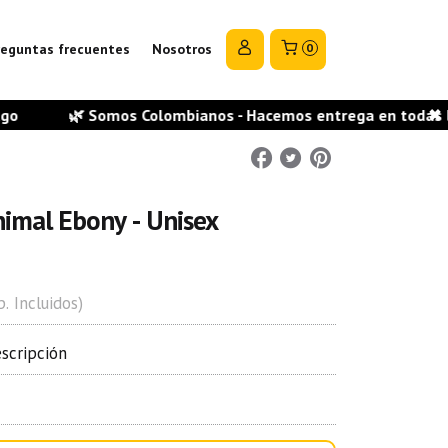
reguntas frecuentes
Nosotros
0
 Somos Colombianos - Hacemos entrega en todas las ciudades
✖
imal Ebony - Unisex
. Incluidos)
escripción