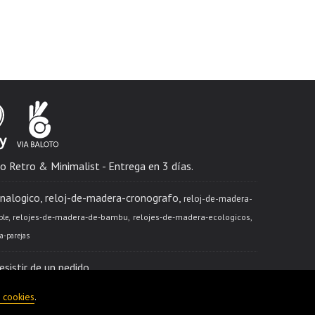
o Retro & Minimalist - Entrega en 3 días.
nalogico
reloj-de-madera-cronografo
reloj-de-madera-
relojes-de-madera-de-bambu
relojes-de-madera-ecologicos
ble
ra-parejas
esistir de un pedido
e cookies
.
ntrega:
1-3 días hábiles