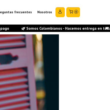
reguntas frecuentes
Nosotros
0
os - Hacemos entrega en todas las ciudades del país - Recib
✖